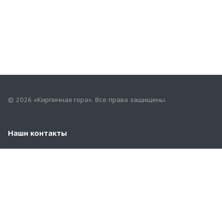
© 2026 «Кирпичная гора». Все права защищены.
Наши контакты
+7(967)757-68-68
mari.tgk@yandex.ru
Республика Марий Эл, г.Йошкар-Ола,
ул.Строителей, 94