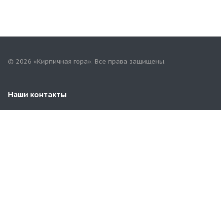
© 2026 «Кирпичная гора». Все права защищены.
Наши контакты
+7(967)757-68-68
mari.tgk@yandex.ru
Республика Марий Эл, г.Йошкар-Ола,
ул.Строителей, 94