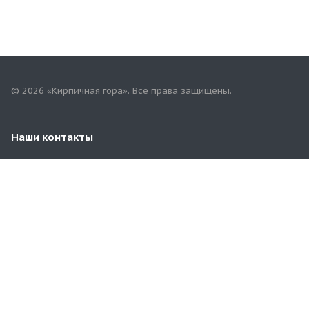
© 2026 «Кирпичная гора». Все права защищены.
Наши контакты
+7(967)757-68-68
mari.tgk@yandex.ru
Республика Марий Эл, г.Йошкар-Ола,
ул.Строителей, 94