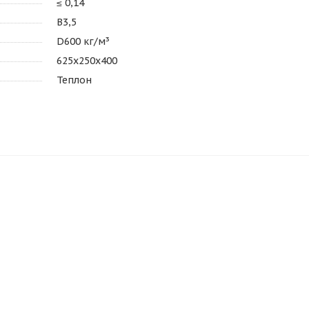
≤ 0,14
В3,5
D600 кг/м³
625х250х400
Теплон