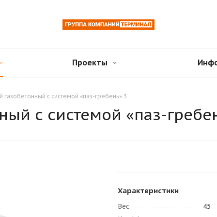
Проекты
Инф
й газобетонный с системой «паз-гребень» 3
ный с системой «паз-гребе
Характеристики
Вес
45