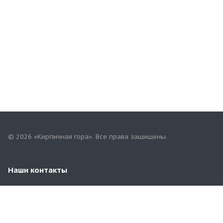
© 2026 «Кирпичная гора». Все права защищены.
Наши контакты
+7(967)757-68-68
mari.tgk@yandex.ru