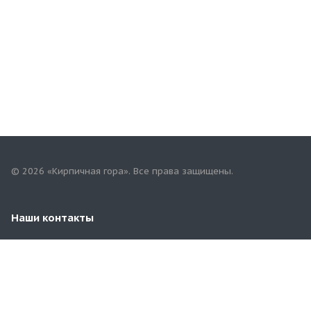
© 2026 «Кирпичная гора». Все права защищены.
Наши контакты
+7(967)757-68-68
mari.tgk@yandex.ru
Республика Марий Эл, г.Йошкар-Ола,