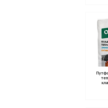
Путфо
те
кл