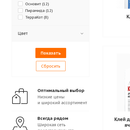
Основит (
12
)
Пирамида (
12
)
К
ТерраКот (
8
)
Цвет
Сбросить
Оптимальный выбор
Низкие цены
и широкий ассортимент
Всегда рядом
Клей д
Широкая сеть
яч