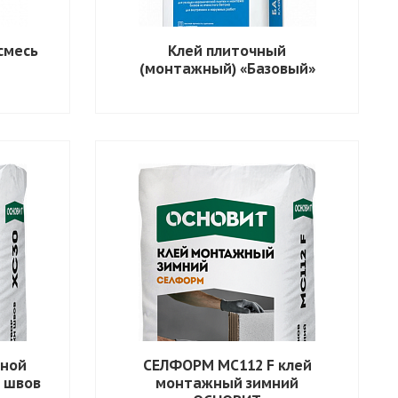
смесь
Клей плиточный
(монтажный) «Базовый»
тной
СЕЛФОРМ MC112 F клей
 швов
монтажный зимний