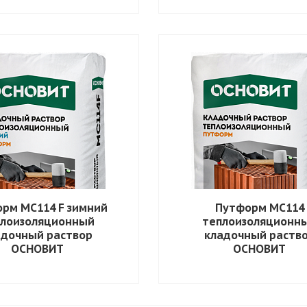
рм MC114 F зимний
Путформ MC114
плоизоляционный
теплоизоляционн
адочный раствор
кладочный раств
ОСНОВИТ
ОСНОВИТ