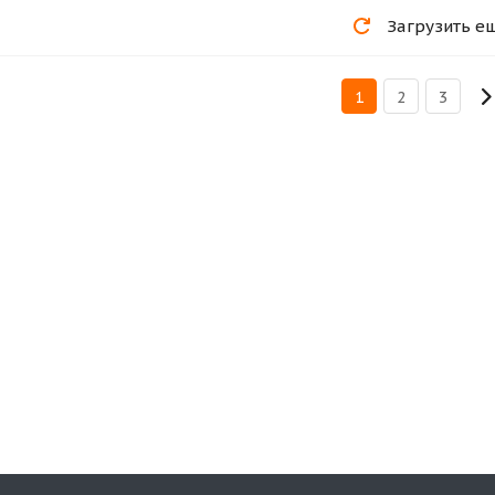
Загрузить е
1
2
3