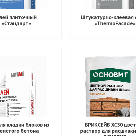
лей плиточный
Штукатурно-клеевая 
«Стандарт»
«ThermoFacade»
ля кладки блоков из
БРИКСЕЙВ XC30 цве
еистого бетона
раствор для расшивки