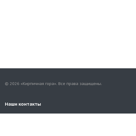
© 2026 «Кирпичная гора». Все права защищены.
Наши контакты
+7(967)757-68-68
mari.tgk@yandex.ru