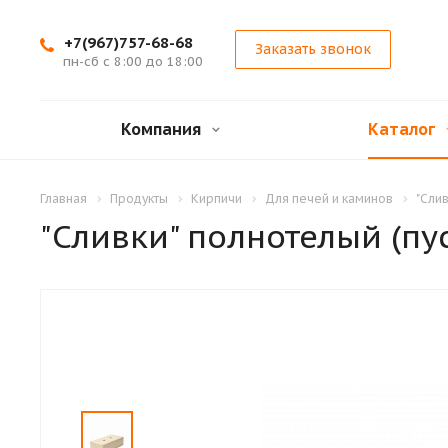
+7(967)757-68-68
Заказать звонок
пн-сб с 8:00 до 18:00
Компания
Каталог
Главная
Продукты
Кирпичи
Для печей и каминов
"Слив
"Сливки" полнотелый (пус