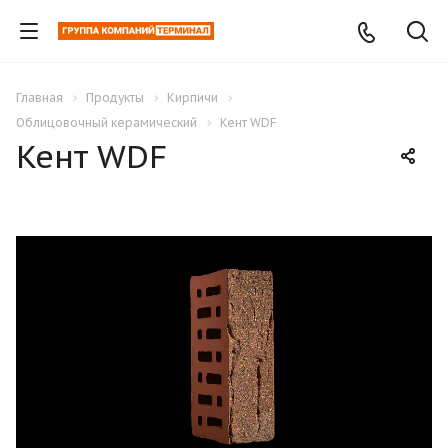
Главная
Продукты
Кирпичи
Облицовочный керамический
Кент WDF
Кент WDF