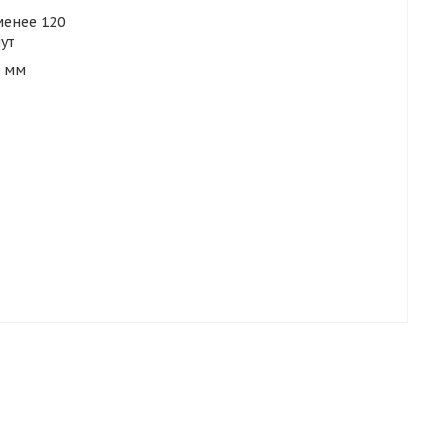
менее 120
ут
3 мм