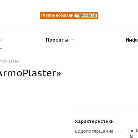
Проекты
Инф
moPlaster»
ArmoPlaster»
Характеристики
не 
Водопоглощение
%