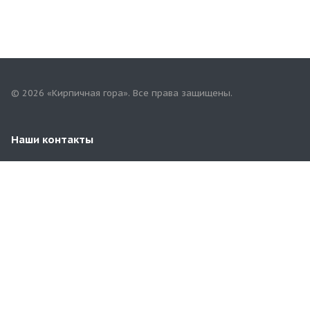
© 2026 «Кирпичная гора». Все права защищены.
Наши контакты
+7(967)757-68-68
mari.tgk@yandex.ru
Республика Марий Эл, г.Йошкар-Ола,
ул.Строителей, 94